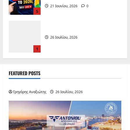
21 Ιουνίου, 2026
0
5
26 Ιουλίου, 2026
1
Αποφρακτική Πειραιάς
FEATURED POSTS
ΔΙΕΘΝΗ
6 Ιουλίου, 2026
0
2
Γρηγόρης Αναξιώτης
26 Ιουλίου, 2026
Content Audit: Έλεγχος &
Βελτιστοποίηση Περιεχομένου
22 Ιουνίου, 2026
0
3