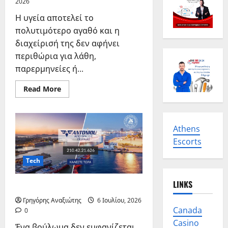
2026
Η υγεία αποτελεί το
πολυτιμότερο αγαθό και η
διαχείρισή της δεν αφήνει
περιθώρια για λάθη,
παρερμηνείες ή...
Read
Read More
more
about
Athens
Escorts
Tech
LINKS
Αποφρακτική Πειραιάς
Γρηγόρης Αναξιώτης
6 Ιουλίου, 2026
Canada
0
Casino
Ένα βούλωμα δεν εμφανίζεται