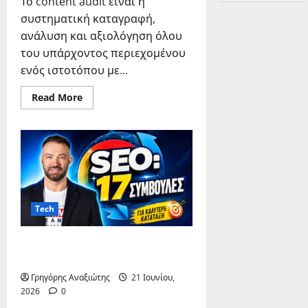
Το content audit είναι η
συστηματική καταγραφή,
ανάλυση και αξιολόγηση όλου
του υπάρχοντος περιεχομένου
ενός ιστοτόπου με...
Read
Read More
more
about
Content
Audit:
Έλεγχος
&
Βελτιστοποίηση
Περιεχομένου
Tech
SEO: 17 συμβουλές για πρώτη
θέση στη Google
Γρηγόρης Αναξιώτης
21 Ιουνίου,
2026
0