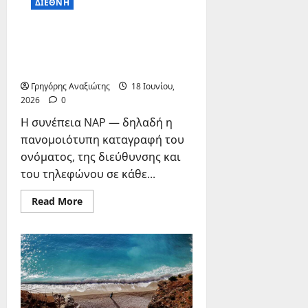
ΔΙΕΘΝΗ
Συνέπεια Στοιχείων NAP: Γιατί
Μετράει για την Τοπική σας
Προβολή
Γρηγόρης Αναξιώτης
18 Ιουνίου,
2026
0
Η συνέπεια NAP — δηλαδή η
πανομοιότυπη καταγραφή του
ονόματος, της διεύθυνσης και
του τηλεφώνου σε κάθε...
Read
Read More
more
about
Συνέπεια
Στοιχείων
NAP:
Γιατί
Μετράει
για
την
Τοπική
σας