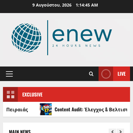
Skip
9 Αυγούστου, 2026
1:14:46 AM
to
content
LIVE
Primary
Menu
EXCLUSIVE
ιραιάς
Content Audit: Έλεγχος & Βελτιστοπο
MAIN NEWS