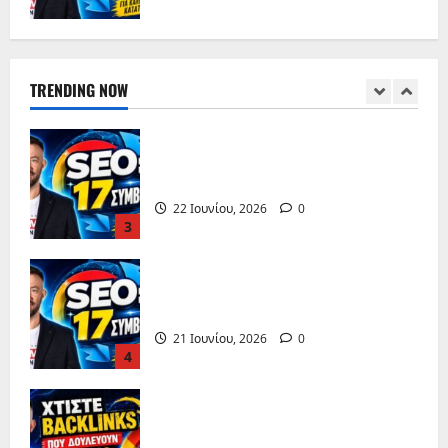
Αποφρακτική Πειραιάς
6 Ιουλίου, 2026
0
TRENDING NOW
2
Content Audit: Έλεγχος &
Βελτιστοποίηση Περιεχομένου
22 Ιουνίου, 2026
0
3
SEO: 17 συμβουλές για πρώτη
θέση στη Google
21 Ιουνίου, 2026
0
4
SEO Reporting: KPIs & Μέτρηση
Αποτελεσμάτων