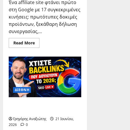
Ένα affiliate site φτάνει πρώτο
στη Google με 17 συγκεκριμένες
κινήσεις: πρωτότυπες δοκιμές
προϊόντων, ξεκάθαρη δήλωση
συνεργασίας,...
Read
Read More
more
about
SEO:
17
συμβουλές
για
πρώτη
θέση
στη
Google
ΔΙΕΘΝΗ
SEO Reporting: KPIs & Μέτρηση
Αποτελεσμάτων
Γρηγόρης Αναξιώτης
21 Ιουνίου,
2026
0