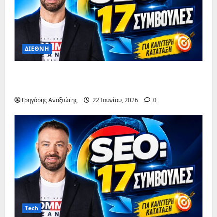
ΔΙΕΘΝΗ
Content Audit: Έλεγχος & Βελτιστοποίηση
Περιεχομένου
Γρηγόρης Αναξιώτης
22 Ιουνίου, 2026
0
Tech