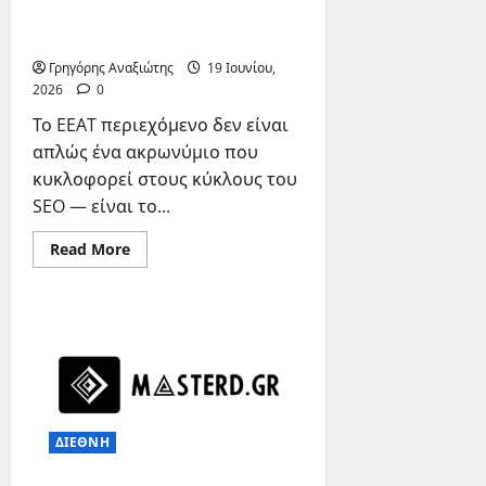
EEAT Περιεχόμενο & Ποιότητα:
Γιατί Μετράει για το SEO
Γρηγόρης Αναξιώτης
19 Ιουνίου,
2026
0
Το EEAT περιεχόμενο δεν είναι
απλώς ένα ακρωνύμιο που
κυκλοφορεί στους κύκλους του
SEO — είναι το...
Read
Read More
more
about
EEAT
Περιεχόμενο
&
Ποιότητα:
Γιατί
Μετράει
για
το
SEO
ΔΙΕΘΝΗ