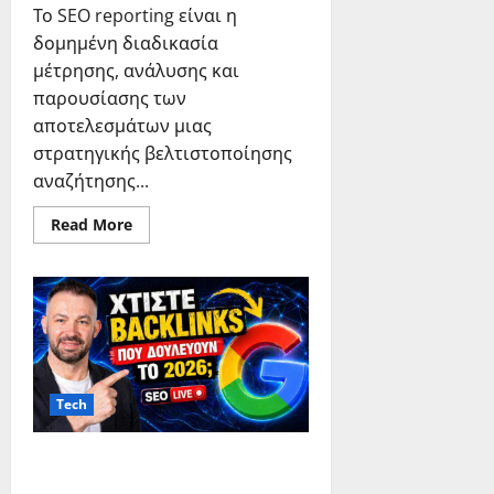
Το SEO reporting είναι η
δομημένη διαδικασία
μέτρησης, ανάλυσης και
παρουσίασης των
αποτελεσμάτων μιας
στρατηγικής βελτιστοποίησης
αναζήτησης...
Read
Read More
more
about
SEO
Reporting:
KPIs
&
Μέτρηση
Αποτελεσμάτων
Tech
Πώς να χτίσετε backlinks για
πρώτη θέση στη Google με το AI