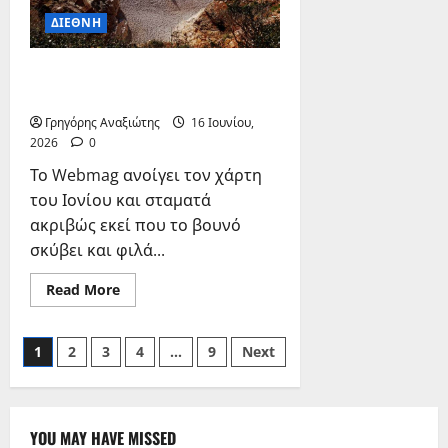
Προβολή
ΔΙΕΘΝΗ
Λευκάδα: Πόρτο Κατσίκι &
Εξωτικές Παραλίες
Γρηγόρης Αναξιώτης
16 Ιουνίου,
2026
0
Το Webmag ανοίγει τον χάρτη
του Ιονίου και σταματά
ακριβώς εκεί που το βουνό
σκύβει και φιλά...
Read
Read More
more
about
Λευκάδα:
Σελιδοποίηση
Πόρτο
1
2
3
4
…
9
Next
Κατσίκι
&
άρθρων
Εξωτικές
Παραλίες
YOU MAY HAVE MISSED