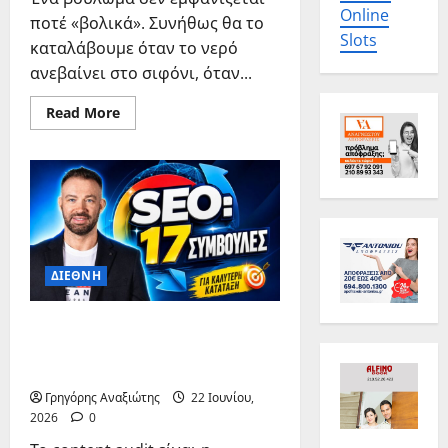
Online
ποτέ «βολικά». Συνήθως θα το
Slots
καταλάβουμε όταν το νερό
ανεβαίνει στο σιφόνι, όταν...
Read
Read More
more
about
Αποφρακτική
Πειραιάς
ΔΙΕΘΝΗ
Content Audit: Έλεγχος &
Βελτιστοποίηση
Περιεχομένου
Γρηγόρης Αναξιώτης
22 Ιουνίου,
2026
0