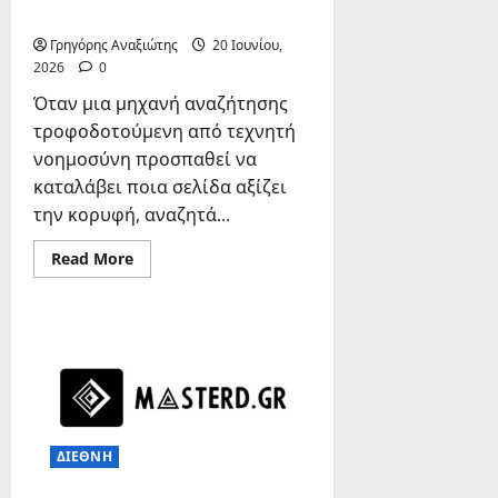
SEO
Γρηγόρης Αναξιώτης
20 Ιουνίου,
2026
0
Όταν μια μηχανή αναζήτησης
τροφοδοτούμενη από τεχνητή
νοημοσύνη προσπαθεί να
καταλάβει ποια σελίδα αξίζει
την κορυφή, αναζητά...
Read
Read More
more
about
Πώς
να
χτίσετε
backlinks
για
πρώτη
θέση
στη
Google
με
ΔΙΕΘΝΗ
το
AI
SEO