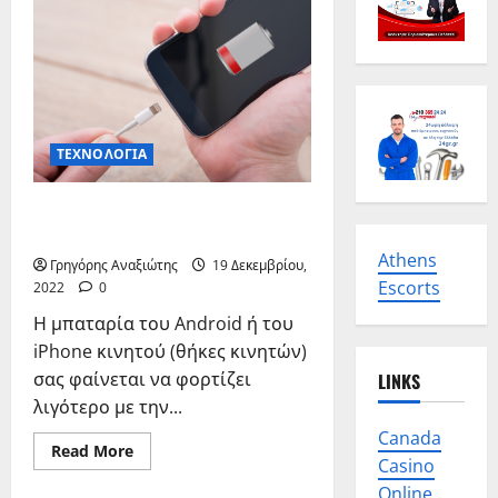
ΤΕΧΝΟΛΟΓΙΑ
Πώς να διατηρήσετε την
μπαταρία του smartphone σας;
Athens
Γρηγόρης Αναξιώτης
19 Δεκεμβρίου,
Escorts
2022
0
Η μπαταρία του Android ή του
iPhone κινητού (θήκες κινητών)
σας φαίνεται να φορτίζει
LINKS
λιγότερο με την...
Canada
Read
Read More
Casino
more
about
Online
Πώς