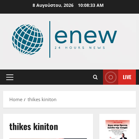
Skip
8 Αυγούστου, 2026
10:08:34 AM
to
content
LIVE
Primary
Menu
Home
thikes kiniton
thikes kiniton