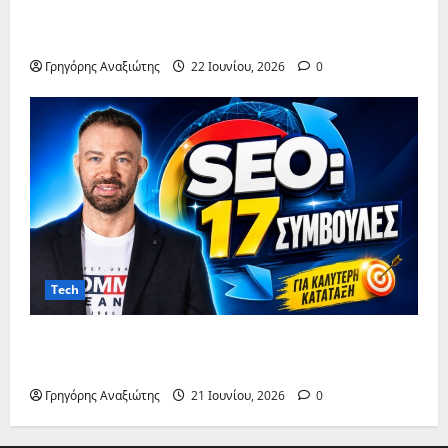
Content Audit: Έλεγχος & Βελτιστοποίηση
Περιεχομένου
Γρηγόρης Αναξιώτης
22 Ιουνίου, 2026
0
Tech
SEO: 17 συμβουλές για πρώτη θέση στη
Google
Γρηγόρης Αναξιώτης
21 Ιουνίου, 2026
0