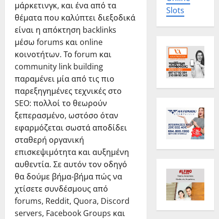
μάρκετινγκ, και ένα από τα
Slots
θέματα που καλύπτει διεξοδικά
είναι η απόκτηση backlinks
μέσω forums και online
κοινοτήτων. Το forum και
community link building
παραμένει μία από τις πιο
παρεξηγημένες τεχνικές στο
SEO: πολλοί το θεωρούν
ξεπερασμένο, ωστόσο όταν
εφαρμόζεται σωστά αποδίδει
σταθερή οργανική
επισκεψιμότητα και αυξημένη
αυθεντία. Σε αυτόν τον οδηγό
θα δούμε βήμα-βήμα πώς να
χτίσετε συνδέσμους από
forums, Reddit, Quora, Discord
servers, Facebook Groups και