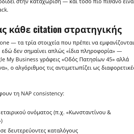
δίδει στην καταχώριση — και τόσο πιο πιθανό είνα
ack.
ς κάθε citation στρατηγικής
one — τα τρία στοιχεία που πρέπει να εμφανίζοντα
» εδώ δεν σημαίνει απλώς «ίδια πληροφορία» —
gle My Business γράφεις «Οδός Πατησίων 45» αλλά
», ο αλγόριθμος τις αντιμετωπίζει ως διαφορετικέ
φουν τη NAP consistency:
εταιρικού ονόματος (π.χ. «Κωνσταντίνου &
)
 σε δευτερεύοντες καταλόγους