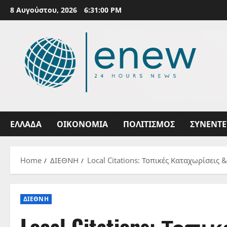
Skip
8 Αυγούστου, 2026
6:31:01 PM
to
content
ΕΛΛΑΔΑ
ΟΙΚΟΝΟΜΙΑ
ΠΟΛΙΤΙΣΜΟΣ
ΣΥΝΕΝΤΕ
Home
ΔΙΕΘΝΗ
Local Citations: Τοπικές Καταχωρίσεις 
ΔΙΕΘΝΗ
Local Citations: Τοπ