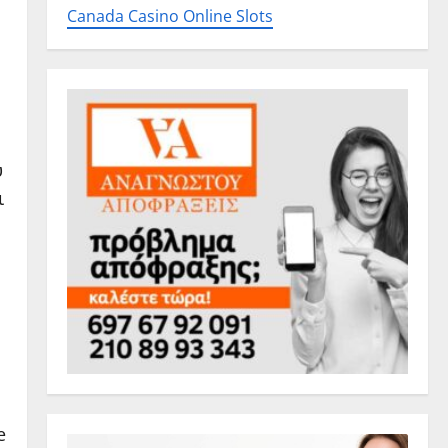
Canada Casino Online Slots
υ
ι
e