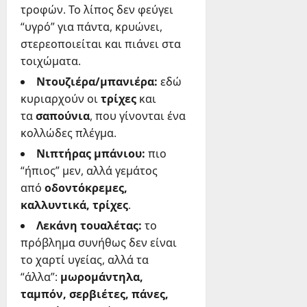
τροφών. Το λίπος δεν φεύγει
“υγρό” για πάντα, κρυώνει,
στερεοποιείται και πιάνει στα
τοιχώματα.
Ντουζιέρα/μπανιέρα:
εδώ
κυριαρχούν οι
τρίχες
και
τα
σαπούνια
, που γίνονται ένα
κολλώδες πλέγμα.
Νιπτήρας μπάνιου:
πιο
“ήπιος” μεν, αλλά γεμάτος
από
οδοντόκρεμες,
καλλυντικά, τρίχες
.
Λεκάνη τουαλέτας:
το
πρόβλημα συνήθως δεν είναι
το χαρτί υγείας, αλλά τα
“άλλα”:
μωρομάντηλα,
ταμπόν, σερβιέτες, πάνες,