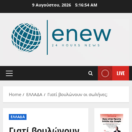
Skip
9 Αυγούστου, 2026
5:16:55 AM
to
content
LIVE
Primary
Menu
Home
ΕΛΛΑΔΑ
Γιατί βουλώνουν οι σωλήνες;
ΕΛΛΑΔΑ
Γιατί βουλώνουν