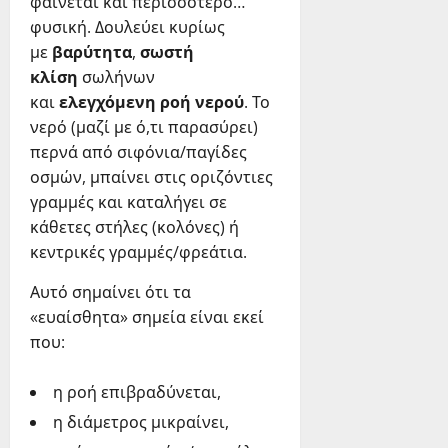
φαίνεται και περισσότερο…
φυσική. Δουλεύει κυρίως
με
βαρύτητα
,
σωστή
κλίση
σωλήνων
και
ελεγχόμενη ροή νερού
. Το
νερό (μαζί με ό,τι παρασύρει)
περνά από σιφόνια/παγίδες
οσμών, μπαίνει στις οριζόντιες
γραμμές και καταλήγει σε
κάθετες στήλες (κολόνες) ή
κεντρικές γραμμές/φρεάτια.
Αυτό σημαίνει ότι τα
«ευαίσθητα» σημεία είναι εκεί
που:
η ροή επιβραδύνεται,
η διάμετρος μικραίνει,