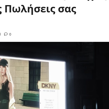
ς Πωλήσεις σας
d
0