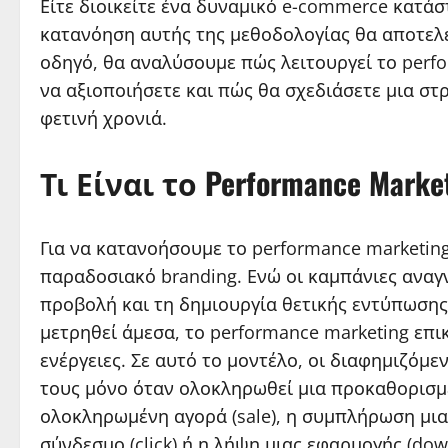
Είτε διοικείτε ένα δυναμικό e-commerce κατάσ
κατανόηση αυτής της μεθοδολογίας θα αποτελέ
οδηγό, θα αναλύσουμε πώς λειτουργεί το perfo
να αξιοποιήσετε και πώς θα σχεδιάσετε μια στ
φετινή χρονιά.
Τι Είναι το Performance Mark
Για να κατανοήσουμε το performance marketin
παραδοσιακό branding. Ενώ οι καμπάνιες αναγ
προβολή και τη δημιουργία θετικής εντύπωσης 
μετρηθεί άμεσα, το performance marketing επι
ενέργειες. Σε αυτό το μοντέλο, οι διαφημιζόμ
τους μόνο όταν ολοκληρωθεί μια προκαθορισμέν
ολοκληρωμένη αγορά (sale), η συμπλήρωση μιας
σύνδεσμο (click) ή η λήψη μιας εφαρμογής (dow