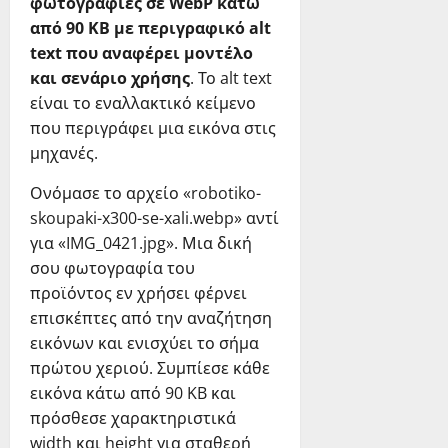
φωτογραφίες σε WebP κάτω
από 90 KB με περιγραφικό alt
text που αναφέρει μοντέλο
και σενάριο χρήσης
. Το alt text
είναι το εναλλακτικό κείμενο
που περιγράφει μια εικόνα στις
μηχανές.
Ονόμασε το αρχείο «robotiko-
skoupaki-x300-se-xali.webp» αντί
για «IMG_0421.jpg». Μια δική
σου φωτογραφία του
προϊόντος εν χρήσει φέρνει
επισκέπτες από την αναζήτηση
εικόνων και ενισχύει το σήμα
πρώτου χεριού. Συμπίεσε κάθε
εικόνα κάτω από 90 KB και
πρόσθεσε χαρακτηριστικά
width και height για σταθερή