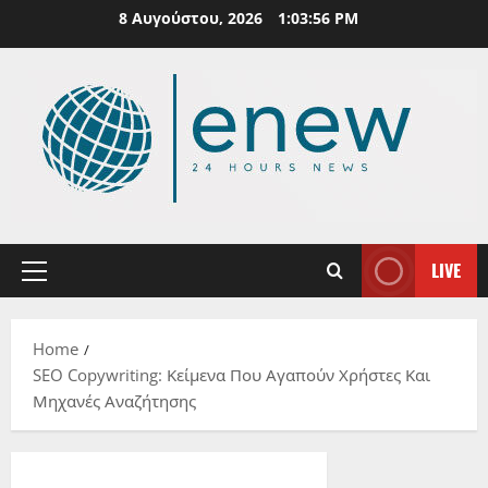
Skip
8 Αυγούστου, 2026
1:03:57 PM
to
content
LIVE
Primary
Menu
Home
SEO Copywriting: Κείμενα Που Αγαπούν Χρήστες Και
Μηχανές Αναζήτησης